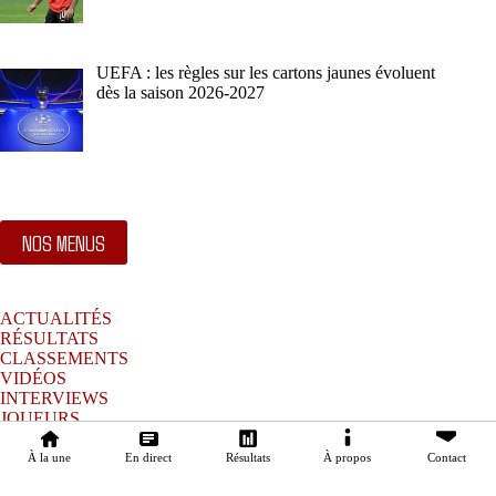
UEFA : les règles sur les cartons jaunes évoluent
dès la saison 2026-2027
NOS MENUS
ACTUALITÉS
RÉSULTATS
CLASSEMENTS
VIDÉOS
INTERVIEWS
JOUEURS
À PROPOS
CONTACTS
À la une
En direct
Résultats
À propos
Contact
Copyright © 2026 - Tous droits réservés à AGROUP