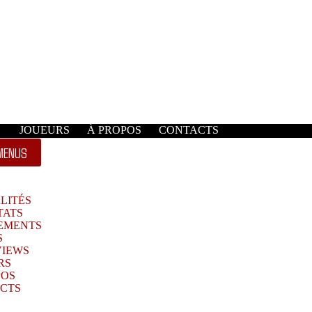
JOUEURS
À PROPOS
CONTACTS
MENUS
LITÉS
TATS
EMENTS
S
VIEWS
RS
POS
CTS