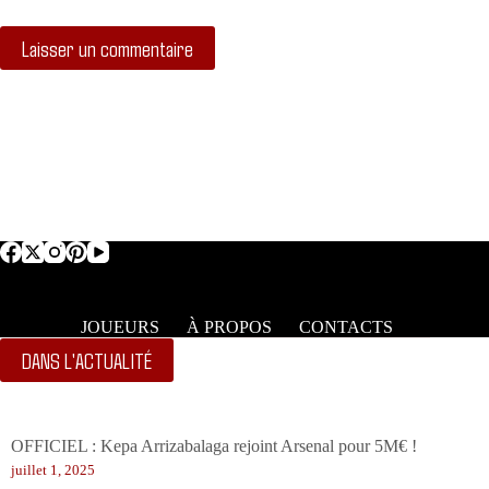
Laisser un commentaire
JOUEURS
À PROPOS
CONTACTS
DANS L'ACTUALITÉ
OFFICIEL : Kepa Arrizabalaga rejoint Arsenal pour 5M€ !
juillet 1, 2025
Coupe du monde des clubs (8e de finale) : le Real Madrid