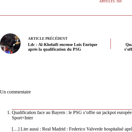
ARTICLES: 369
ARTICLE
PRÉCÉDENT
Ldc : Al-Khelaïfi encense Luis Enrique
Qua
après la qualification du PSG
s’of
Un commentaire
Qualification face au Bayern : le PSG s’offre un jackpot europée
Sport+Inter
[…] Lire aussi : Real Madrid : Federico Valverde hospitalisé ap