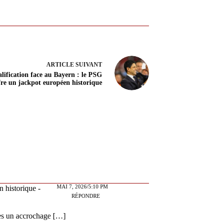
ARTICLE
SUIVANT
lification face au Bayern : le PSG
fre un jackpot européen historique
MAI 7, 2026/5:10 PM
n historique -
RÉPONDRE
rès un accrochage […]