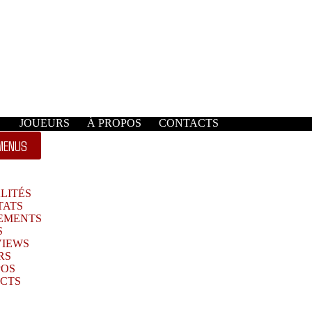
JOUEURS
À PROPOS
CONTACTS
MENUS
LITÉS
TATS
EMENTS
S
VIEWS
RS
POS
CTS