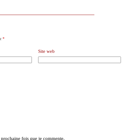
ec
*
Site web
a prochaine fois que je commente.