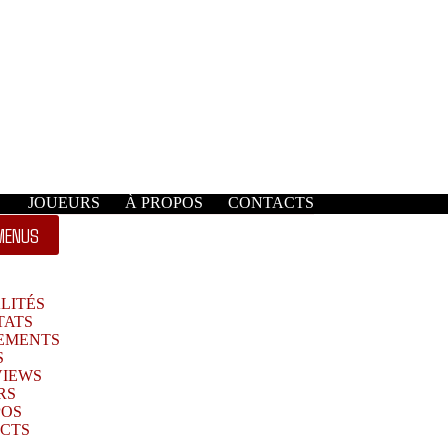
JOUEURS
À PROPOS
CONTACTS
MENUS
LITÉS
TATS
EMENTS
S
VIEWS
RS
POS
CTS