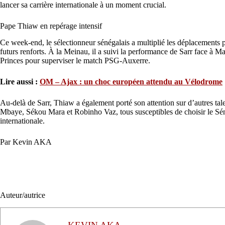
lancer sa carrière internationale à un moment crucial.
Pape Thiaw en repérage intensif
Ce week-end, le sélectionneur sénégalais a multiplié les déplacements p
futurs renforts. À la Meinau, il a suivi la performance de Sarr face à Ma
Princes pour superviser le match PSG-Auxerre.
Lire aussi :
OM – Ajax : un choc européen attendu au Vélodrome
Au-delà de Sarr, Thiaw a également porté son attention sur d’autres tal
Mbaye, Sékou Mara et Robinho Vaz, tous susceptibles de choisir le Sén
internationale.
Par Kevin AKA
Auteur/autrice