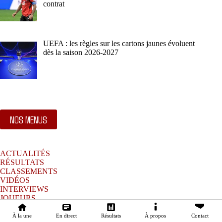
contrat
UEFA : les règles sur les cartons jaunes évoluent
dès la saison 2026-2027
NOS MENUS
ACTUALITÉS
RÉSULTATS
CLASSEMENTS
VIDÉOS
INTERVIEWS
JOUEURS
À PROPOS
CONTACTS
À la une
En direct
Résultats
À propos
Contact
Copyright © 2026 - Tous droits réservés à AGROUP